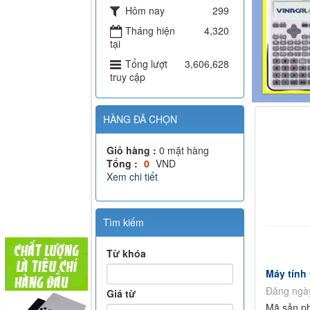
Hôm nay
299
Tháng hiện
4,320
tại
Tổng lượt
3,606,628
truy cập
HÀNG ĐÃ CHỌN
Giỏ hàng :
0
mặt hàng
Tổng :
0
VND
Xem chi tiết
Tìm kiếm
Từ khóa
Máy tính
Đăng ngày
Giá từ
Mã sản p