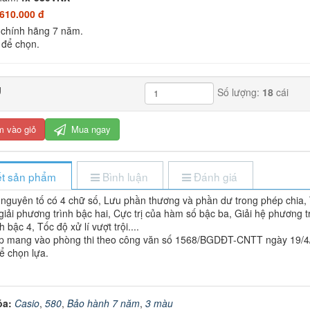
610.000 đ
chính hãng 7 năm.
để chọn.
g
Số lượng:
18
cái
 vào giỏ
Mua ngay
iết sản phẩm
Bình luận
Đánh giá
 nguyên tố có 4 chữ số, Lưu phần thương và phần dư trong phép chia,
giải phương trình bậc hai, Cực trị của hàm số bậc ba, Giải hệ phương tr
 bậc 4, Tốc độ xử lí vượt trội....
p mang vào phòng thi theo công văn số 1568/BGDĐT-CNTT ngày 19/4
ể chọn lựa.
óa:
Casio
,
580
,
Bảo hành 7 năm
,
3 màu