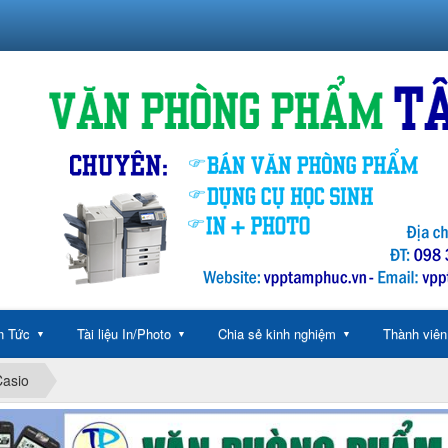
n Tức
Tài liệu In/Photo
Chia sẻ kinh nghiệm
Thành viên
▼
▼
▼
Casio