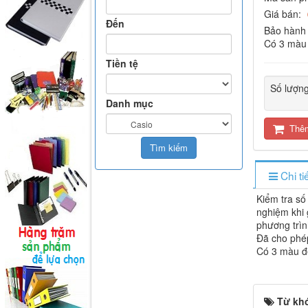
Giá bán:
Đến
Bảo hành 
Có 3 màu 
Tiền tệ
Số lượn
Danh mục
Thêm
Chi t
Kiểm tra số
nghiệm khi 
phương trình
Đã cho phé
Có 3 màu đ
Từ kh