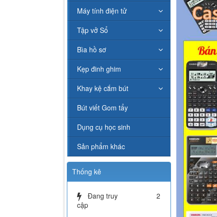
Máy tính điện tử
Tập vở Sổ
Bìa hồ sơ
Kẹp đinh ghim
Khay kệ cắm bút
Bút viết Gom tẩy
Dụng cụ học sinh
Sản phẩm khác
Thống kê
Đang truy
2
cập