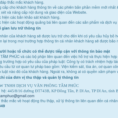
 đáp thắc mắc khách hàng.
 cấp cho khách hàng thông tin về các phiên bản phần mềm mới nhất & 
xét và nâng cấp nội dung và giao diện của Website.
 hiện các bản khảo sát khách hàng.
 hiện các hoạt động quảng bá liên quan đến các sản phẩm và dịch vụ
 gian lưu trữ thông tin
 nhân của khách hàng sẽ được lưu trữ cho đến khi có yêu cầu hủy bỏ 
n lại trong mọi trường hợp thông tin cá nhân khách hàng sẽ được bảo
ời hoặc tổ chức có thể được tiếp cận với thông tin bảo mật
 TÂM PHÚC
và các bộ phận liên quan đến việc hỗ trợ và thực hiện hợp
g trường hợp có yêu cầu của pháp luật: Công ty có trách nhiệm hợp tá
êu cầu từ cơ quan tư pháp bao gồm: Viện kiểm sát, tòa án, cơ quan côn
 luật nào đó của khách hàng. Ngoài ra, không ai có quyền xâm phạm v
chỉ của đơn vị thu thập và quản lý thông tin
W TNHH DỊCH VỤ VĂN PHÒNG TÂM PHÚC
n hệ:
445/8/16 đường ĐT743B, KP Đông Tân, P. Dĩ An, TP Dĩ An, tỉnh 
tamphuc@gmail.com
c thắc mắc về hoạt động thu thập, xử lý thông tin liên quan đến cá nhân
349