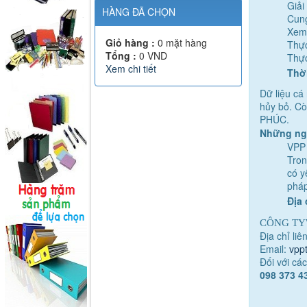
Giải
HÀNG ĐÃ CHỌN
Cung
Xem 
Giỏ hàng :
0
mặt hàng
Thực
Tổng :
0
VND
Thực
Xem chi tiết
Thời
Dữ liệu cá
hủy bỏ. Cò
PHÚC
.
Những ngư
VPP
Tron
có y
pháp
Địa 
CÔNG TY
Địa chỉ liê
Email:
vpp
Đối với cá
098 373 4