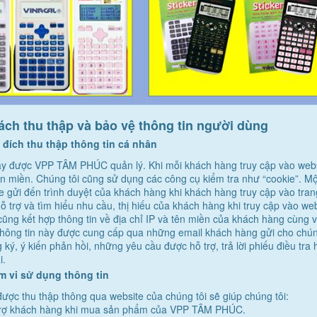
ách thu thập và bảo vệ thông tin người dùng
đích thu thập thông tin cá nhân
ày được
VPP TÂM PHÚC
quản lý. Khi mỗi khách hàng truy cập vào websi
ên miền. Chúng tôi cũng sử dụng các công cụ kiểm tra như “cookie”. Một
e gửi đến trình duyệt của khách hàng khi khách hàng truy cập vào tra
ỗ trợ và tìm hiểu nhu cầu, thị hiếu của khách hàng khi truy cập vào web
cũng kết hợp thông tin về địa chỉ IP và tên miền của khách hàng cùng 
hông tin này được cung cấp qua những email khách hàng gửi cho chúng 
ký, ý kiến phản hồi, những yêu cầu được hỗ trợ, trả lời phiếu điều tra
i.
 vi sử dụng thông tin
được thu thập thông qua website của chúng tôi sẽ giúp chúng tôi:
rợ khách hàng khi mua sản phẩm của
VPP TÂM PHÚC
.