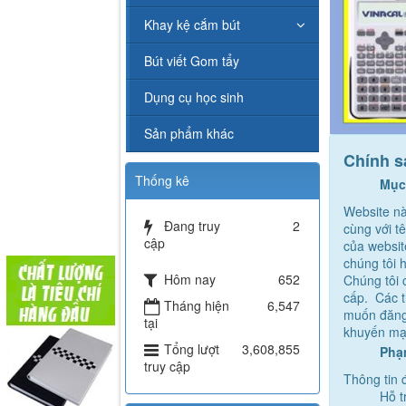
Khay kệ cắm bút
Bút viết Gom tẩy
Dụng cụ học sinh
Sản phẩm khác
Chính s
Thống kê
Mục 
Website n
Đang truy
2
cùng với t
cập
của websit
chúng tôi h
Hôm nay
652
Chúng tôi 
cấp. Các t
Tháng hiện
6,547
muốn đăng 
tại
khuyến mạ
Tổng lượt
3,608,855
Phạm
truy cập
Thông tin 
Hỗ t