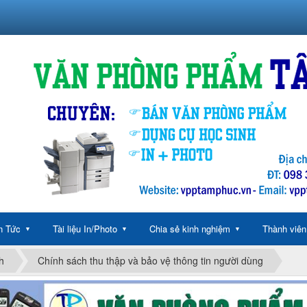
n Tức
Tài liệu In/Photo
Chia sẻ kinh nghiệm
Thành viên
▼
▼
▼
h
Chính sách thu thập và bảo vệ thông tin người dùng