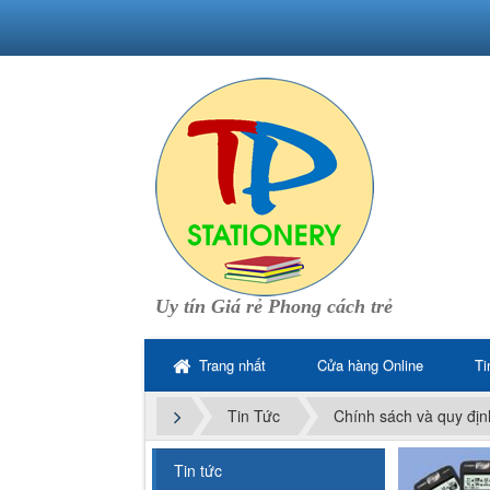
Uy tín Giá rẻ Phong cách trẻ
Trang nhất
Cửa hàng Online
Ti
Tin Tức
Chính sách và quy địn
Tin tức