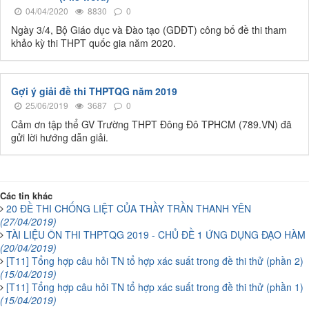
04/04/2020
8830
0
Ngày 3/4, Bộ Giáo dục và Đào tạo (GDĐT) công bố đề thi tham
khảo kỳ thi THPT quốc gia năm 2020.
Gợi ý giải đề thi THPTQG năm 2019
25/06/2019
3687
0
Cảm ơn tập thể GV Trường THPT Đông Đô TPHCM (789.VN) đã
gửi lời hướng dẫn giải.
Các tin khác
20 ĐỀ THI CHỐNG LIỆT CỦA THẦY TRẦN THANH YÊN
(27/04/2019)
TÀI LIỆU ÔN THI THPTQG 2019 - CHỦ ĐỀ 1 ỨNG DỤNG ĐẠO HÀM
(20/04/2019)
[T11] Tổng hợp câu hỏi TN tổ hợp xác suất trong đề thi thử (phần 2)
(15/04/2019)
[T11] Tổng hợp câu hỏi TN tổ hợp xác suất trong đề thi thử (phần 1)
(15/04/2019)