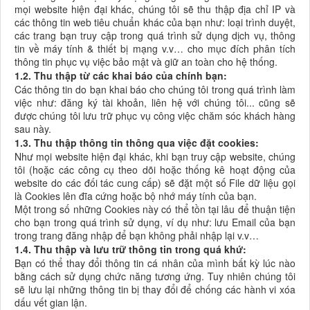
mọi website hiện đại khác, chúng tôi sẽ thu thập địa chỉ IP và
các thông tin web tiêu chuẩn khác của bạn như: loại trình duyệt,
các trang bạn truy cập trong quá trình sử dụng dịch vụ, thông
tin về máy tính & thiết bị mạng v.v… cho mục đích phân tích
thông tin phục vụ việc bảo mật và giữ an toàn cho hệ thống.
1.2. Thu thập từ các khai báo của chính bạn:
Các thông tin do bạn khai báo cho chúng tôi trong quá trình làm
việc như: đăng ký tài khoản, liên hệ với chúng tôi... cũng sẽ
được chúng tôi lưu trữ phục vụ công việc chăm sóc khách hàng
sau này.
1.3. Thu thập thông tin thông qua việc đặt cookies:
Như mọi website hiện đại khác, khi bạn truy cập website, chúng
tôi (hoặc các công cụ theo dõi hoặc thống kê hoạt động của
website do các đối tác cung cấp) sẽ đặt một số File dữ liệu gọi
là Cookies lên đĩa cứng hoặc bộ nhớ máy tính của bạn.
Một trong số những Cookies này có thể tồn tại lâu để thuận tiện
cho bạn trong quá trình sử dụng, ví dụ như: lưu Email của bạn
trong trang đăng nhập để bạn không phải nhập lại v.v…
1.4. Thu thập và lưu trữ thông tin trong quá khứ:
Bạn có thể thay đổi thông tin cá nhân của mình bất kỳ lúc nào
bằng cách sử dụng chức năng tương ứng. Tuy nhiên chúng tôi
sẽ lưu lại những thông tin bị thay đổi để chống các hành vi xóa
dấu vết gian lận.