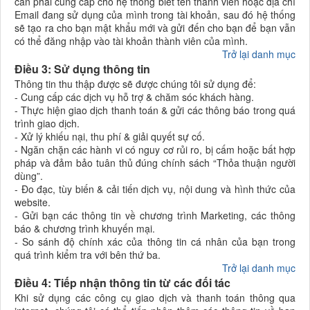
cần phải cung cấp cho hệ thống biết tên thành viên hoặc địa chỉ
Email đang sử dụng của mình trong tài khoản, sau đó hệ thống
sẽ tạo ra cho bạn mật khẩu mới và gửi đến cho bạn để bạn vẫn
có thể đăng nhập vào tài khoản thành viên của mình.
Trở lại danh mục
Điều 3: Sử dụng thông tin
Thông tin thu thập được sẽ được chúng tôi sử dụng để:
- Cung cấp các dịch vụ hỗ trợ & chăm sóc khách hàng.
- Thực hiện giao dịch thanh toán & gửi các thông báo trong quá
trình giao dịch.
- Xử lý khiếu nại, thu phí & giải quyết sự cố.
- Ngăn chặn các hành vi có nguy cơ rủi ro, bị cấm hoặc bất hợp
pháp và đảm bảo tuân thủ đúng chính sách “Thỏa thuận người
dùng”.
- Đo đạc, tùy biến & cải tiến dịch vụ, nội dung và hình thức của
website.
- Gửi bạn các thông tin về chương trình Marketing, các thông
báo & chương trình khuyến mại.
- So sánh độ chính xác của thông tin cá nhân của bạn trong
quá trình kiểm tra với bên thứ ba.
Trở lại danh mục
Điều 4: Tiếp nhận thông tin từ các đối tác
Khi sử dụng các công cụ giao dịch và thanh toán thông qua