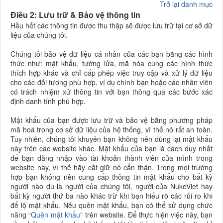
Trở lại danh mục
Điều 2: Lưu trữ & Bảo vệ thông tin
Hầu hết các thông tin được thu thập sẽ được lưu trữ tại cơ sở dữ
liệu của chúng tôi.
Chúng tôi bảo vệ dữ liệu cá nhân của các bạn bằng các hình
thức như: mật khẩu, tường lửa, mã hóa cùng các hình thức
thích hợp khác và chỉ cấp phép việc truy cập và xử lý dữ liệu
cho các đối tượng phù hợp, ví dụ chính bạn hoặc các nhân viên
có trách nhiệm xử thông tin với bạn thông qua các bước xác
định danh tính phù hợp.
Mật khẩu của bạn được lưu trữ và bảo vệ bằng phương pháp
mã hoá trong cơ sở dữ liệu của hệ thống, vì thế nó rất an toàn.
Tuy nhiên, chúng tôi khuyên bạn không nên dùng lại mật khẩu
này trên các website khác. Mật khẩu của bạn là cách duy nhất
để bạn đăng nhập vào tài khoản thành viên của mình trong
website này, vì thế hãy cất giữ nó cẩn thận. Trong mọi trường
hợp bạn không nên cung cấp thông tin mật khẩu cho bất kỳ
người nào dù là người của chúng tôi, người của NukeViet hay
bất kỳ người thứ ba nào khác trừ khi bạn hiểu rõ các rủi ro khi
để lộ mật khẩu. Nếu quên mật khẩu, bạn có thể sử dụng chức
năng “
Quên mật khẩu
” trên website. Để thực hiện việc này, bạn