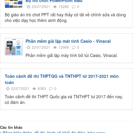
Bộ trò chơi PowerPoint mẫu
23/07/2021
15280
0
Bộ giáo án trò chơi PPT rất hay thầy cô tải về chỉnh sửa và dùng
cho việc dạy học thêm sinh động.
Phần mềm giả lập mát tính Casio - Vinacal
22/07/2021
12966
0
Phần mềm giả lập máy tính bỏ túi Casio, Vinacal.
Toàn cảnh đề thi THPTQG và TNTHPT từ 2017-2021 môn
toán
22/07/2021
8383
0
Toàn cảnh đề thi THPT Quốc gia và TNTHPT tư 2017 đến nay,
có đám án.
Các tin khác
Bảng biến thiên, đồ thị, hình vẽ khối đa diện, tròn xoay ...