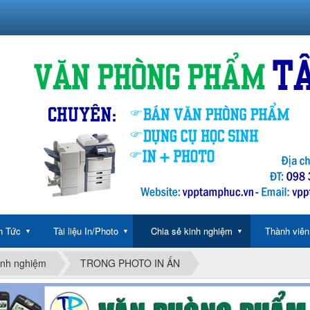
n Tức
Tài liệu In/Photo
Chia sẻ kinh nghiệm
Thành viên
▼
▼
▼
inh nghiệm
TRONG PHOTO IN ẤN