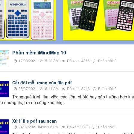
Phần mềm iMindMap 10
17/08/2021 12:15:12 AM
Đã xem: 4866
Phản hồi: 0
Cắt đôi mỗi trang của file pdf
25/07/2021 12:18:11 AM
Đã xem: 3443
Phản hồi: 0
Trong quá trình làm việc, các tiệm phôtô hay gặp trường hợp khá
hó nhưng thật ra nó cũng khó thiệt.
Xử lí file pdf sau scan
24/07/2021 04:39:26 PM
Đã xem: 7238
Phản hồi: 0