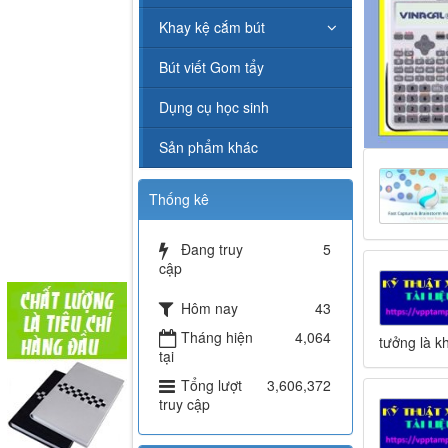
Khay kệ cắm bút
Bút viết Gom tẩy
Dụng cụ học sinh
Sản phẩm khác
Thống kê
Đang truy
5
cập
Hôm nay
43
Tháng hiện
4,064
tưởng là k
tại
Tổng lượt
3,606,372
truy cập