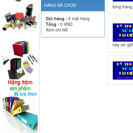
HÀNG ĐÃ CHỌN
từng trang 
Giỏ hàng :
0
mặt hàng
Tổng :
0
VND
Xem chi tiết
nay xin gi