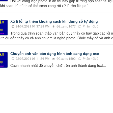
Đối với công việc photo in ấn thì hay gặp trường hợp scan tài liệ
khi scan thì mình có thể scan xong rồi xử lí trên file pdf.
Xử lí lỗi tự thêm khoảng cách khi dùng số tự động
24/07/2021 01:37:38 PM
Đã xem: 1677
Phản hồi: 0
Trong quá trinh soạn thảo văn bản quý thầy cô hay gặp các lỗi
ới thiệu đến thầy cô và anh chị em là nghề photo. Chúc thầy cô và anh c
Chuyển anh văn bản dạng hình ảnh sang dạng text
22/07/2021 06:11:56 PM
Đã xem: 1592
Phản hồi: 0
Cách nhanh nhất để chuyển chữ trên ảnh thành dạng text...