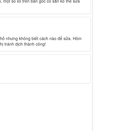
u, một số lỗi trên bản gốc có sẵn ko thể sửa
 nhỏ nhưng không biết cách nào để sửa. Hôm
hị tránh dịch thành công!