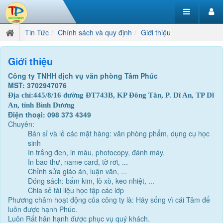
Tin Tức
Chính sách và quy định
Giới thiệu
Giới thiệu
Công ty TNHH dịch vụ văn phòng Tâm Phúc
MST: 3702947076
Địa chỉ:
445/8/16 đường ĐT743B, KP Đông Tân, P. Dĩ An, TP Dĩ
An, tỉnh Bình Dương
Điện thoại: 098 373 4349
Chuyên:
Bán sỉ và lẻ các mặt hàng: văn phòng phẩm, dụng cụ học
sinh
In trắng đen, in màu, photocopy, đánh máy.
In bao thư, name card, tờ rơi, ...
Chỉnh sửa giáo án, luận văn, ...
Đóng sách: bấm kim, lò xò, keo nhiệt, ...
Chia sẻ tài liệu học tập các lớp
Phương châm hoạt động của công ty là: Hãy sống vì cái Tâm để
luôn được hạnh Phúc.
Luôn Rất hân hạnh được phục vụ quý khách.