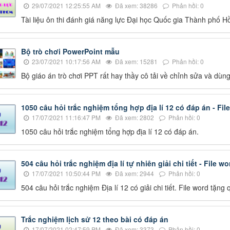
29/07/2021 12:25:55 AM
Đã xem: 38286
Phản hồi: 0
Tài liệu ôn thi đánh giá năng lực Đại học Quốc gia Thành phố H
Bộ trò chơi PowerPoint mẫu
23/07/2021 10:17:56 AM
Đã xem: 15281
Phản hồi: 0
Bộ giáo án trò chơi PPT rất hay thầy cô tải về chỉnh sửa và dùn
1050 câu hỏi trắc nghiệm tổng hợp địa lí 12 có đáp án - Fil
17/07/2021 11:16:47 PM
Đã xem: 2802
Phản hồi: 0
1050 câu hỏi trắc nghiệm tổng hợp địa lí 12 có đáp án.
504 câu hỏi trắc nghiệm địa lí tự nhiên giải chi tiết - File wo
17/07/2021 10:50:44 PM
Đã xem: 2944
Phản hồi: 0
504 câu hỏi trắc nghiệm Địa lí 12 có giải chi tiết. File word tặng
Trắc nghiệm lịch sử 12 theo bài có đáp án
17/07/2021 02:47:59 PM
Đã xem: 3373
Phản hồi: 0