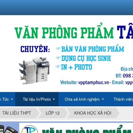
n Tức
Tài liệu In/Photo
Chia sẻ kinh nghiệm
Thành viên
▼
▼
▼
TÀI LIỆU THPT
LỚP 12
KHOA HỌC XÃ HỘI