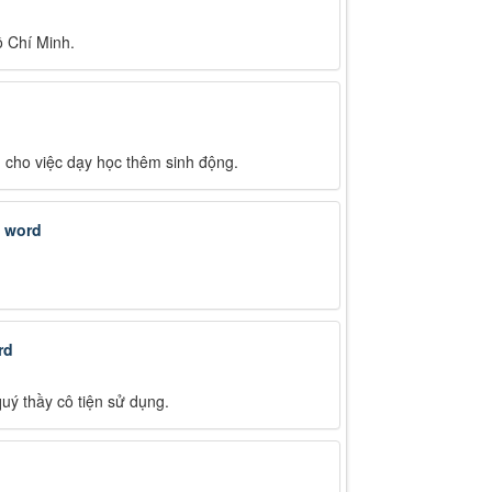
ồ Chí Minh.
g cho việc dạy học thêm sinh động.
e word
rd
 quý thầy cô tiện sử dụng.