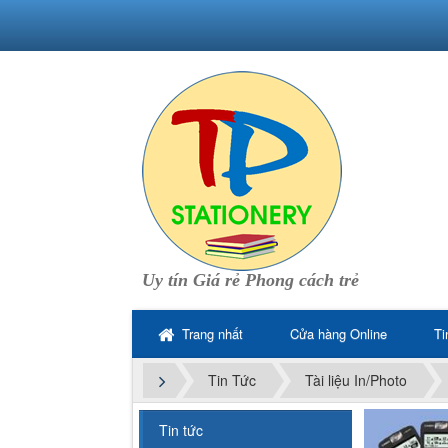
Uy tín Giá rẻ Phong cách trẻ
Trang nhất
Cửa hàng Online
Ti
Tin Tức
Tài liệu In/Photo
Tin tức