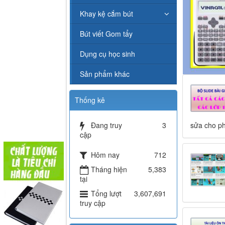
Khay kệ cắm bút
Bút viết Gom tẩy
Dụng cụ học sinh
Sản phẩm khác
Thống kê
Đang truy
3
sửa cho ph
cập
Hôm nay
712
Tháng hiện
5,383
tại
Tổng lượt
3,607,691
truy cập