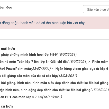
 bạn đọc
 đăng nhập thành viên để có thể bình luận bài viết này
 mới hơn
(16/07/2021)
pháp chứng minh hình học lớp 7-8-9
(18/07/2021)
 ôn hè môn Toán lớp 7 lên lớp 8 - Giải chi tiết
Phần mềm g
(23/07/2021)
chơi PowerPoint mẫu
Ngân hàng video giáo dục từ lớp 6
(13/08/2021)
e bài giảng các môn của tất cả các lớp
 bài giảng, hình nền, hình mẫu siêu đẹp dành cho thiết kế file bài giảng
(15/08/2021
ập hình nền, hình động đẹp dành cho thiết kế file bài giảng
(15/11/2021)
 án PPT các môn lớp 6-7-8-9
 cũ hơn