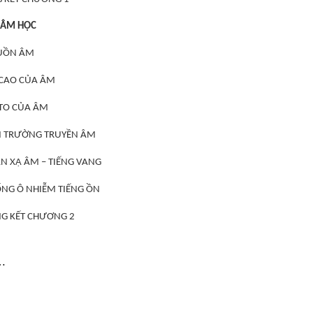
 ÂM HỌC
GUỒN ÂM
Ộ CAO CỦA ÂM
 TO CỦA ÂM
ÔI TRƯỜNG TRUYỀN ÂM
ẢN XẠ ÂM – TIẾNG VANG
HỐNG Ô NHIỄM TIẾNG ỒN
ỔNG KẾT CHƯƠNG 2