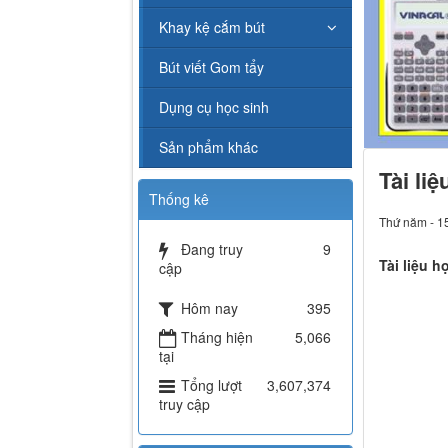
Khay kệ cắm bút
Bút viết Gom tẩy
Dụng cụ học sinh
Sản phẩm khác
Tài liệ
Thống kê
Thứ năm - 1
Đang truy
9
Tài liệu h
cập
Hôm nay
395
Tháng hiện
5,066
tại
Tổng lượt
3,607,374
truy cập