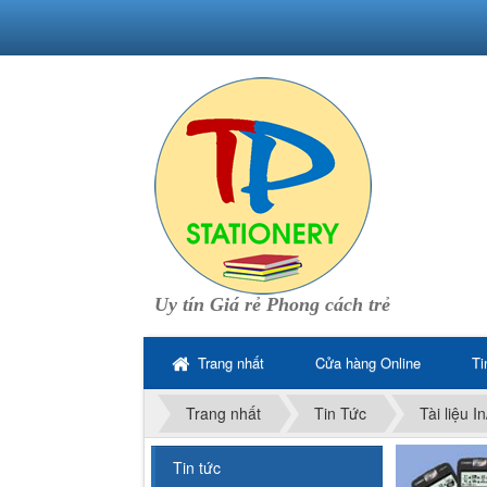
Uy tín Giá rẻ Phong cách trẻ
Trang nhất
Cửa hàng Online
Ti
Trang nhất
Tin Tức
Tài liệu I
Tin tức