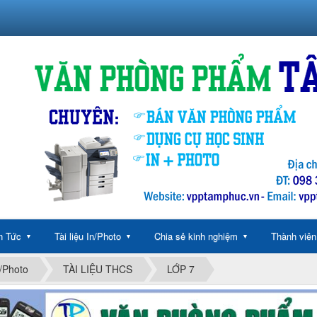
n Tức
Tài liệu In/Photo
Chia sẻ kinh nghiệm
Thành viên
▼
▼
▼
n/Photo
TÀI LIỆU THCS
LỚP 7