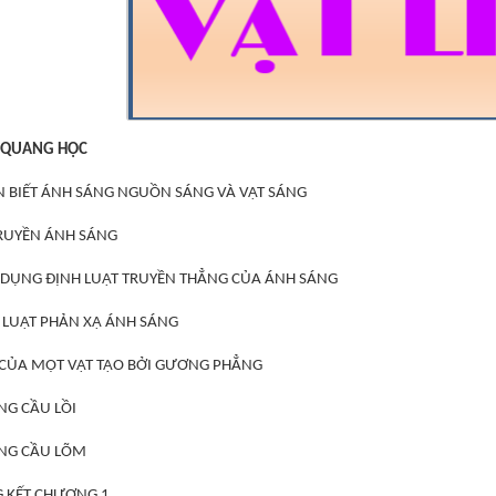
. QUANG HỌC
ẬN BIẾT ÁNH SÁNG NGUỒN SÁNG VÀ VẬT SÁNG
 TRUYỀN ÁNH SÁNG
G DỤNG ĐỊNH LUẬT TRUYỀN THẲNG CỦA ÁNH SÁNG
NH LUẬT PHẢN XẠ ÁNH SÁNG
H CỦA MỘT VẬT TẠO BỞI GƯƠNG PHẲNG
NG CẦU LỒI
ƠNG CẦU LÕM
NG KẾT CHƯƠNG 1