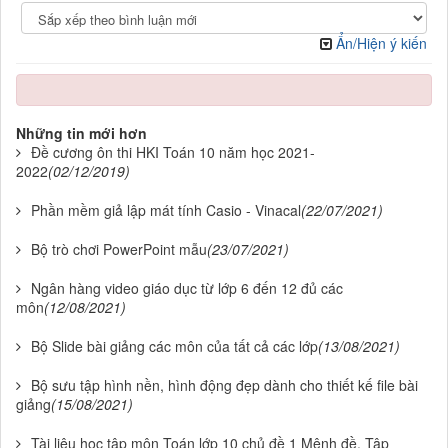
Ẩn/Hiện ý kiến
Những tin mới hơn
Đề cương ôn thi HKI Toán 10 năm học 2021-
2022
(02/12/2019)
Phần mềm giả lập mát tính Casio - Vinacal
(22/07/2021)
Bộ trò chơi PowerPoint mẫu
(23/07/2021)
Ngân hàng video giáo dục từ lớp 6 đến 12 đủ các
môn
(12/08/2021)
Bộ Slide bài giảng các môn của tất cả các lớp
(13/08/2021)
Bộ sưu tập hình nền, hình động đẹp dành cho thiết kế file bài
giảng
(15/08/2021)
Tài liệu học tập môn Toán lớp 10 chủ đề 1 Mệnh đề, Tập