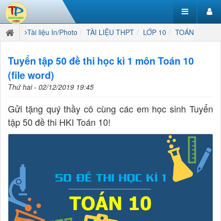
Tài liệu In/Photo
TÀI LIỆU THPT
LỚP 10
TOÁN
Tuyển tập 50 đề thi học kì 1 môn Toán 10
(file word)
Thứ hai - 02/12/2019 19:45
Gửi tặng quý thầy cô cùng các em học sinh Tuyển
tập 50 đề thi HKI Toán 10!