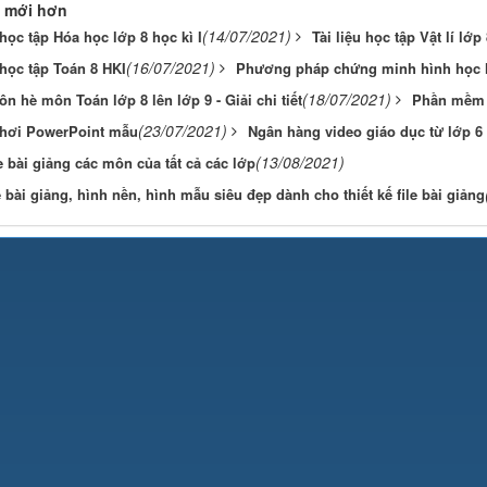
 mới hơn
(14/07/2021)
 học tập Hóa học lớp 8 học kì I
Tài liệu học tập Vật lí lớp 
(16/07/2021)
 học tập Toán 8 HKI
Phương pháp chứng minh hình học l
(18/07/2021)
 ôn hè môn Toán lớp 8 lên lớp 9 - Giải chi tiết
Phần mềm g
(23/07/2021)
chơi PowerPoint mẫu
Ngân hàng video giáo dục từ lớp 6
(13/08/2021)
e bài giảng các môn của tất cả các lớp
 bài giảng, hình nền, hình mẫu siêu đẹp dành cho thiết kế file bài giảng