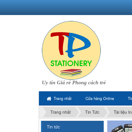
Uy tín Giá rẻ Phong cách trẻ
Trang nhất
Cửa hàng Online
Ti
Trang nhất
Tin Tức
Tài liệu I
Tin tức