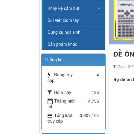
Khay kệ cắm bút
Bút viết Gom tẩy
Dụng cụ học sinh
Sản phẩm khác
ĐỀ ÔN
Thống kê
Thứ ba - 01/
Đang truy
4
Bộ đề ôn 
cập
Hôm nay
125
Tháng hiện
4,796
tại
Tổng lượt
3,607,104
truy cập