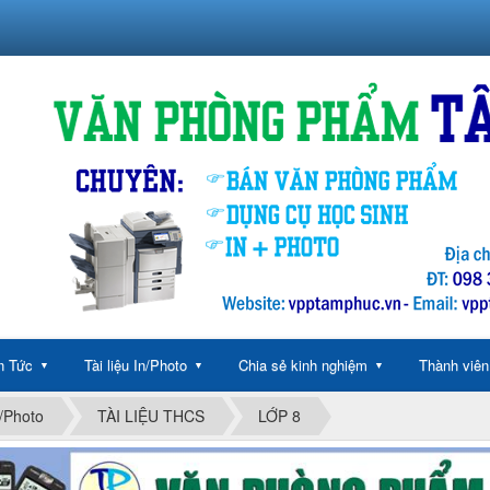
n Tức
Tài liệu In/Photo
Chia sẻ kinh nghiệm
Thành viên
▼
▼
▼
n/Photo
TÀI LIỆU THCS
LỚP 8