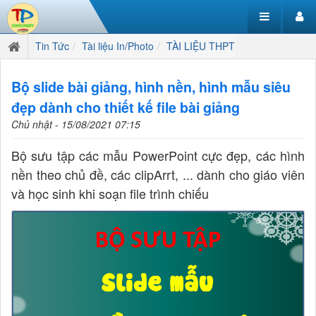
Tin Tức
Tài liệu In/Photo
TÀI LIỆU THPT
Bộ slide bài giảng, hình nền, hình mẫu siêu
đẹp dành cho thiết kế file bài giảng
Chủ nhật - 15/08/2021 07:15
Bộ sưu tập các mẫu PowerPoint cực đẹp, các hình
nền theo chủ đề, các clipArrt, ... dành cho giáo viên
và học sinh khi soạn file trình chiếu