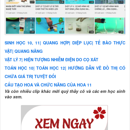
SINH HỌC 10, 11| QUANG HỢP| DIỆP LỤC| TẾ BÀO THỰC
VẬT| QUANG NĂNG
VẬT LÝ 7| HIỆN TƯỢNG NHIỄM ĐIỆN DO CỌ XÁT
TOÁN HỌC 10| TOÁN HỌC 12| HƯỚNG DẪN VẼ ĐỒ THỊ CÓ
CHỨA GIÁ TRỊ TUYỆT ĐỐI
CẤU TẠO HOA VÀ CHỨC NĂNG CỦA HOA 11
Và còn nhiều clip khác mời quý thầy cô và các em học sinh
vào xem.